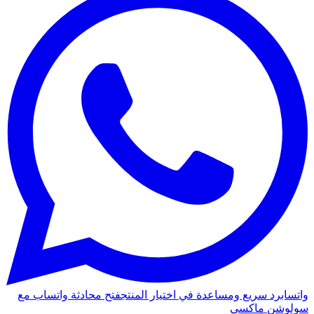
واتساب
رد سريع ومساعدة في اختيار المنتج
فتح محادثة واتساب مع
سولوشن ماكسي